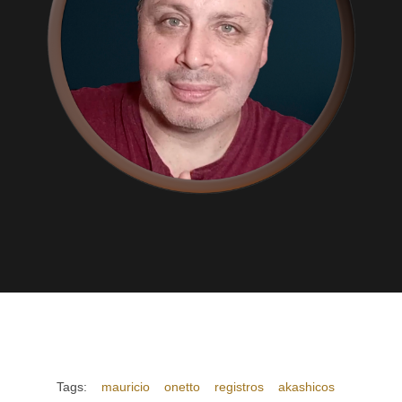
Tags:
mauricio
onetto
registros
akashicos