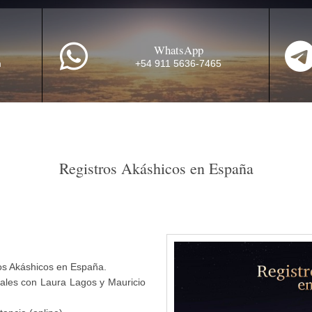
WhatsApp
WhatsApp
Email
WhatsApp
Email
Email
WhatsApp
m
+54 911 5636-7465
Tarifas según país de residencia para consultas de
registros akáshicos individuales:
Registros Akáshicos en España
Presencial
Online
tros Akáshicos en España.
ales con Laura Lagos y Mauricio