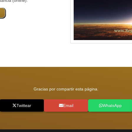
ancia (online).
Consultar honorarios para sesiones de más de un
consultante
Gracias por compartir esta página.
Twittear
Email
WhatsApp