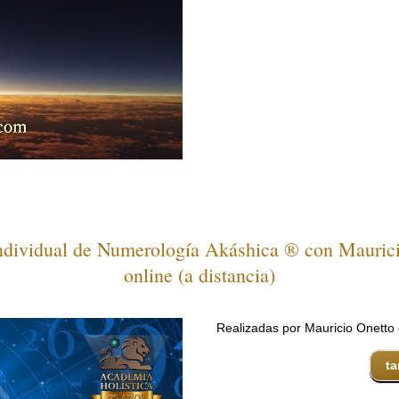
ndividual de Numerología Akáshica ® con Mauric
online (a distancia)
Realizadas por Mauricio Onetto
ta