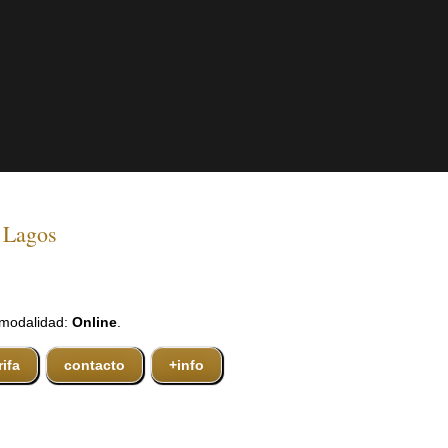
a Lagos
 modalidad:
Online
.
rifa
contacto
+info