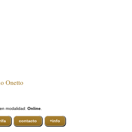
io Onetto
 en modalidad:
Online
.
rifa
contacto
+info